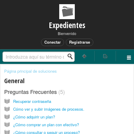
Expedientes
Bienvenido
Conectar
Registrarse
Página principal de soluciones
General
Preguntas Frecuentes
5
Recuperar contraseña
Cómo ver y subir imágenes de procesos.
¿Cómo adquirir un plan?
¿Cómo comprar un plan con efectivo?
¿Cómo consultar o seguir un proceso?